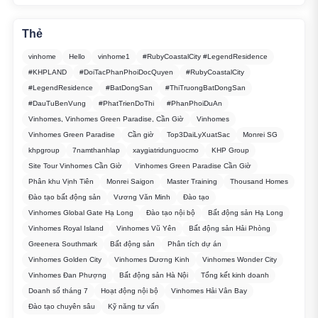
Thẻ
vinhome
Hello
vinhome1
#RubyCoastalCity #LegendResidence
#KHPLAND
#DoiTacPhanPhoiDocQuyen
#RubyCoastalCity
#LegendResidence
#BatDongSan
#ThiTruongBatDongSan
#DauTuBenVung
#PhatTrienDoThi
#PhanPhoiDuAn
Vinhomes, Vinhomes Green Paradise, Cần Giờ
Vinhomes
Vinhomes Green Paradise
Cần giờ
Top3DaiLyXuatSac
Monrei SG
khpgroup
7namthanhlap
xaygiatridunguocmo
KHP Group
Site Tour Vinhomes Cần Giờ
Vinhomes Green Paradise Cần Giờ
Phân khu Vịnh Tiên
Monrei Saigon
Master Training
Thousand Homes
Đào tạo bất động sản
Vương Văn Minh
Đào tạo
Vinhomes Global Gate Hạ Long
Đào tạo nội bộ
Bất động sản Hạ Long
Vinhomes Royal Island
Vinhomes Vũ Yên
Bất động sản Hải Phòng
Greenera Southmark
Bất động sản
Phân tích dự án
Vinhomes Golden City
Vinhomes Dương Kinh
Vinhomes Wonder City
Vinhomes Đan Phượng
Bất động sản Hà Nội
Tổng kết kinh doanh
Doanh số tháng 7
Hoạt động nội bộ
Vinhomes Hải Vân Bay
Đào tạo chuyên sâu
Kỹ năng tư vấn