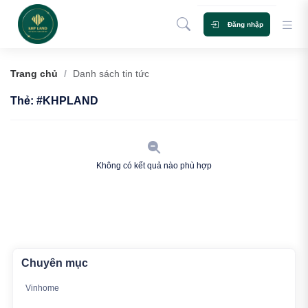
Đăng nhập
Tìm
Trang chủ
/
Danh sách tin tức
Dự án
Tin tức
Đào tạo
Tuyển dụng
Thẻ: #KHPLAND
Không có kết quả nào phù hợp
Chuyên mục
Vinhome