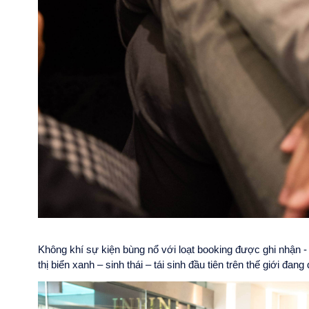
Không khí sự kiện bùng nổ với loạt booking được ghi nhận -
thị biển xanh – sinh thái – tái sinh đầu tiên trên thế giới đan