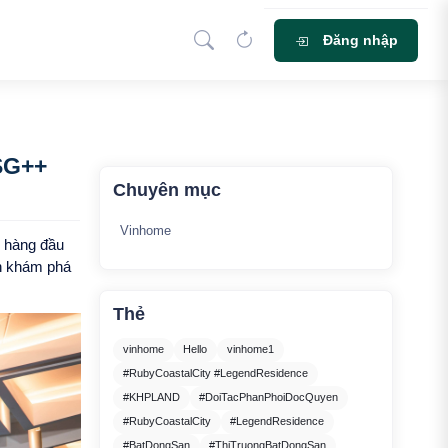
Đăng nhập
Tìm
 án
Tin tức
Đào tạo
Tuyển dụng
SG++
Chuyên mục
Vinhome
+ hàng đầu
nh khám phá
Thẻ
vinhome
Hello
vinhome1
#RubyCoastalCity #LegendResidence
#KHPLAND
#DoiTacPhanPhoiDocQuyen
#RubyCoastalCity
#LegendResidence
#BatDongSan
#ThiTruongBatDongSan