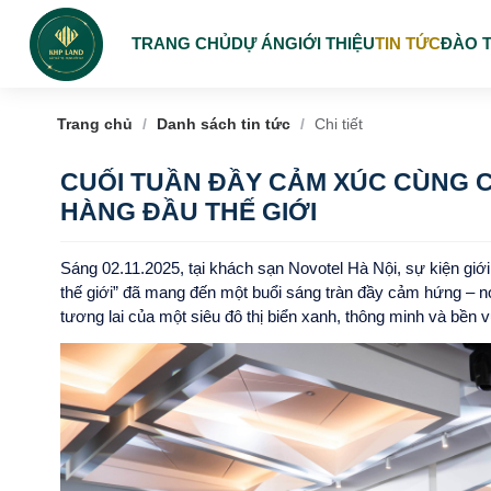
TRANG CHỦ
DỰ ÁN
GIỚI THIỆU
TIN TỨC
ĐÀO 
Trang chủ
/
Danh sách tin tức
/
Chi tiết
CUỐI TUẦN ĐẦY CẢM XÚC CÙNG C
HÀNG ĐẦU THẾ GIỚI
Sáng 02.11.2025, tại khách sạn Novotel Hà Nội, sự kiện gi
thế giới” đã mang đến một buổi sáng tràn đầy cảm hứng – n
tương lai của một siêu đô thị biển xanh, thông minh và bền 