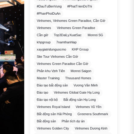
#DauTuBenVung
#PhatTrienDoThi
#PhanPhoiDuAn
Vinhomes, Vinhomes Green Paradise, Cần Giờ
Vinhomes
Vinhomes Green Paradise
Cần giờ
Top3DaiLyXuatSac
Monrei SG
khpgroup
7namthanhlap
xaygiatridunguocmo
KHP Group
Site Tour Vinhomes Cần Giờ
Vinhomes Green Paradise Cần Giờ
Phân khu Vịnh Tiên
Monrei Saigon
Master Training
Thousand Homes
Đào tạo bất động sản
Vương Văn Minh
Đào tạo
Vinhomes Global Gate Hạ Long
Đào tạo nội bộ
Bất động sản Hạ Long
Vinhomes Royal Island
Vinhomes Vũ Yên
Bất động sản Hải Phòng
Greenera Southmark
Bất động sản
Phân tích dự án
Vinhomes Golden City
Vinhomes Dương Kinh