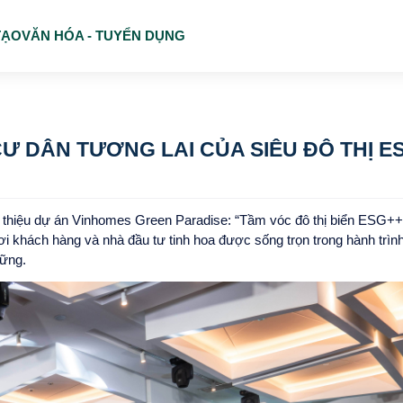
TẠO
VĂN HÓA - TUYỂN DỤNG
Dự
Ư DÂN TƯƠNG LAI CỦA SIÊU ĐÔ THỊ E
ới thiệu dự án Vinhomes Green Paradise: “Tầm vóc đô thị biển ESG+
ơi khách hàng và nhà đầu tư tinh hoa được sống trọn trong hành trì
vững.